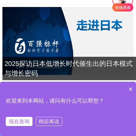
2025探访日本低增长时代催生出的日本模式
与增长密码
×
2025走进日本商务考察游学精益管理6天-
百强标杆
欢迎来到本网站，请问有什么可以帮您？
日本考察
现在咨询
稍后再说
2025走进日本建筑名企商务考察游学7天-
首页
黄老师
赵老师
张老师
于老师