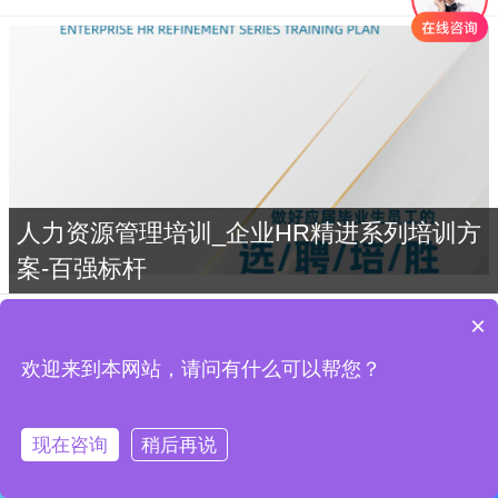
人力资源管理培训_企业HR精进系列培训方
案-百强标杆
×
人力资源管理能力全维提升_人才梯队系
列培训方案-百强标杆
欢迎来到本网站，请问有什么可以帮您？
人资管理
现在咨询
稍后再说
企业人力资源管理梯队系列培训方案-百
首页
黄老师
赵老师
张老师
于老师