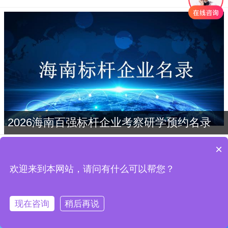
2026海南百强标杆企业考察研学预约名录
×
走进海南航空总部参访考察-对标学习海
南航空的优质服务。
欢迎来到本网站，请问有什么可以帮您？
海南标杆
现在咨询
稍后再说
首页
黄老师
赵老师
张老师
于老师